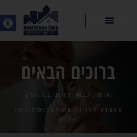
פתח סרגל
דירות יד 2
ברוכים הבאים
לאתר שמרכז לכם משרדי תיווך מובילים ברחבי הארץ.
אם אתם מחפשים את בית חלומותיכם או נכס להשקעה? הגעתם
למקום הנכון.