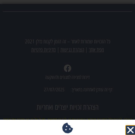
מצאתם משרד תיווך שמעניין אתכם? צרו אתנו קשר
כל הזכויות שמורות לאתר –
זה הזמן לקנות נדלן 2021
מפת אתר
|
הצהרת נגישות
|
מדיניות פרטיות
דירות למכירה למגורים ולהשקעה
דף זה עודכן לאחרונה בתאריך:
27/07/2025
הצהרת זכויות יוצרים ואחריות
האתר, לרבות כלל התכנים והמדיה המופיעים בו, לרבות תמונות, פועל על פי דין ומכבד את זכויות
הקניין הרוחני של צדדים שלישיים. מובהר כי ייתכן ובטעות עלה לאתר תוכן (לרבות תמונות)
אשר עשוי להוות הפרה לכאורה של זכויות יוצרים. מובהר ומוסכם כי למפעילי האתר לא תהיה כל