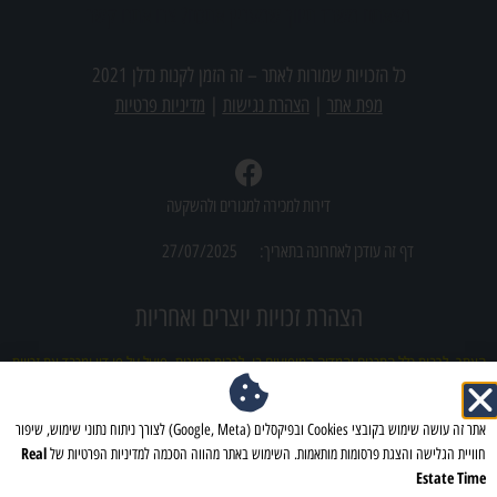
מצאתם משרד תיווך שמעניין אתכם? צרו אתנו קשר
כל הזכויות שמורות לאתר –
זה הזמן לקנות נדלן 2021
מפת אתר
|
הצהרת נגישות
|
מדיניות פרטיות
דירות למכירה למגורים ולהשקעה
דף זה עודכן לאחרונה בתאריך:
27/07/2025
הצהרת זכויות יוצרים ואחריות
האתר, לרבות כלל התכנים והמדיה המופיעים בו, לרבות תמונות, פועל על פי דין ומכבד את זכויות
הקניין הרוחני של צדדים שלישיים. מובהר כי ייתכן ובטעות עלה לאתר תוכן (לרבות תמונות)
אשר עשוי להוות הפרה לכאורה של זכויות יוצרים. מובהר ומוסכם כי למפעילי האתר לא תהיה כל
אתר זה עושה שימוש בקובצי Cookies ובפיקסלים (Google, Meta) לצורך ניתוח נתוני שימוש, שיפור
אחריות ישירה או עקיפה לכל נזק שייגרם עקב פרסום כאמור, וכי כל פנייה בדבר חשש להפרת
Real
חוויית הגלישה והצגת פרסומות מותאמות. השימוש באתר מהווה הסכמה למדיניות הפרטיות של
זכויות תיבחן באופן מיידי. ככל שנמצא כי תוכן כלשהו פוגע בזכויות צד ג', יוסר התוכן או תינתן
Estate Time
התייחסות אחרת לפי העניין, וזאת מבלי שהדבר יהווה הודאה כלשהי באחריות מצד מפעילי