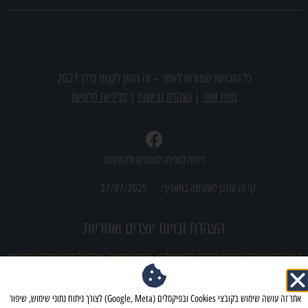
מצאתם משרד תיווך שמעניין אתכם? צרו אתנו קשר
כל הזכויות שמורות לאתר –
זה הזמן לקנות נדלן 2021
מפת אתר
|
הצהרת נגישות
|
מדיניות פרטיות
דירות למכירה למגורים ולהשקעה
דף זה עודכן לאחרונה בתאריך:
27/07/2025
הצהרת זכויות יוצרים ואחריות
האתר, לרבות כלל התכנים והמדיה המופיעים בו, לרבות תמונות, פועל על פי דין ומכבד את זכויות
הקניין הרוחני של צדדים שלישיים. מובהר כי ייתכן ובטעות עלה לאתר תוכן (לרבות תמונות)
אשר עשוי להוות הפרה לכאורה של זכויות יוצרים. מובהר ומוסכם כי למפעילי האתר לא תהיה כל
אתר זה עושה שימוש בקובצי Cookies ובפיקסלים (Google, Meta) לצורך ניתוח נתוני שימוש, שיפור
אחריות ישירה או עקיפה לכל נזק שייגרם עקב פרסום כאמור, וכי כל פנייה בדבר חשש להפרת