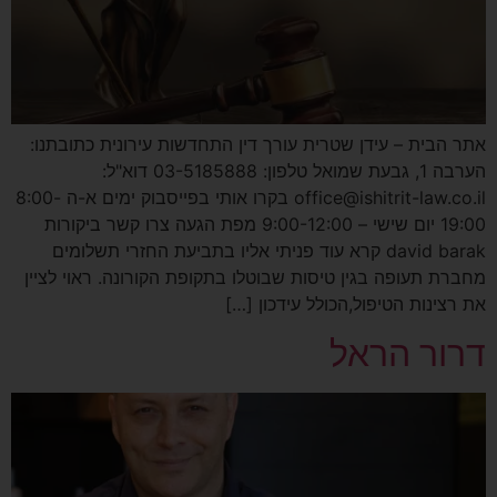
אתר הבית – עידן שטרית עורך דין התחדשות עירונית כתובתנו:
הערבה 1, גבעת שמואל טלפון: 03-5185888 דוא"ל:
office@ishitrit-law.co.il בקרו אותי בפייסבוק ימים א-ה 8:00-
19:00 יום שישי – 9:00-12:00 מפת הגעה צרו קשר ביקורות
david barak קרא עוד פניתי אליו בתביעת החזרי תשלומים
מחברת תעופה בגין טיסות שבוטלו בתקופת הקורונה. ראוי לציין
את רצינות הטיפול,הכולל עידכון […]
דרור הראל