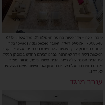
טובה וצילה – אדריכליות בחיפה המסילה 21, נשר טלפון: 073-
7600546 וואטסאפ דוא"ל: tovadavid@bezeqint.net בקרו
אותנו בפייסבוק ערוץ היוטיוב שלנו פינטרסט מפת הגעה צרו קשר
המלצות דלית זיידר לאחרונה עברנו לביתנו החדש בבוסתן הגליל.
את הבית תכננה צילה רייזר. הבית פשוט יפיפה, מרווח, מואר
ואנחנו נהנים בו מכל רגע. גם התכנון וגם העיצוב פשוט מושלמים.
לאורך […]
ענבר מנגד