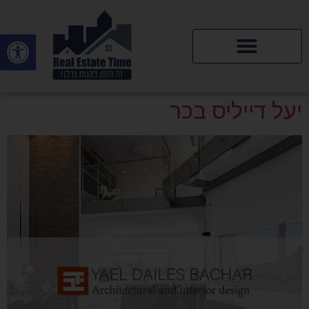
פתח סרגל
דירות יד 2
יעל דייליס בכר