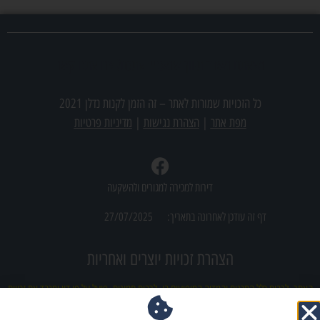
מצאתם משרד תיווך שמעניין אתכם? צרו אתנו קשר
כל הזכויות שמורות לאתר –
זה הזמן לקנות נדלן 2021
מפת אתר
|
הצהרת נגישות
|
מדיניות פרטיות
דירות למכירה למגורים ולהשקעה
דף זה עודכן לאחרונה בתאריך:
27/07/2025
הצהרת זכויות יוצרים ואחריות
האתר, לרבות כלל התכנים והמדיה המופיעים בו, לרבות תמונות, פועל על פי דין ומכבד את זכויות
הקניין הרוחני של צדדים שלישיים. מובהר כי ייתכן ובטעות עלה לאתר תוכן (לרבות תמונות)