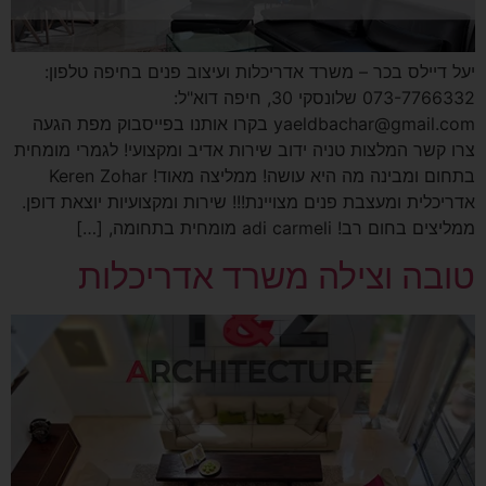
יעל דיילס בכר – משרד אדריכלות ועיצוב פנים בחיפה טלפון:
073-7766332 שלונסקי 30, חיפה דוא"ל:
yaeldbachar@gmail.com בקרו אותנו בפייסבוק מפת הגעה
צרו קשר המלצות טניה ידוב שירות אדיב ומקצועי! לגמרי מומחית
בתחום ומבינה מה היא עושה! ממליצה מאוד! Keren Zohar
אדריכלית ומעצבת פנים מצויינת!!! שירות ומקצועיות יוצאת דופן.
ממליצים בחום רב! adi carmeli מומחית בתחומה, […]
טובה וצילה משרד אדריכלות