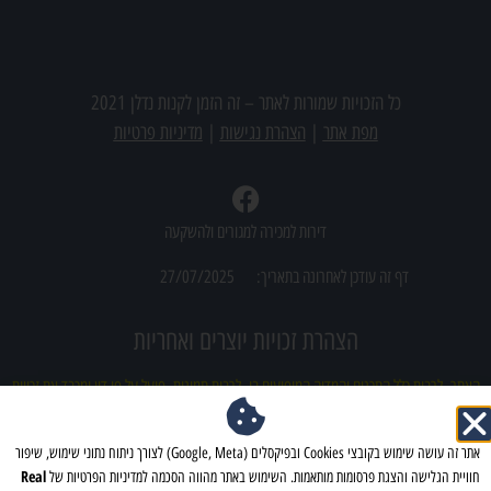
מצאתם משרד תיווך שמעניין אתכם? צרו אתנו קשר
כל הזכויות שמורות לאתר –
זה הזמן לקנות נדלן 2021
מפת אתר
|
הצהרת נגישות
|
מדיניות פרטיות
דירות למכירה למגורים ולהשקעה
דף זה עודכן לאחרונה בתאריך:
27/07/2025
הצהרת זכויות יוצרים ואחריות
האתר, לרבות כלל התכנים והמדיה המופיעים בו, לרבות תמונות, פועל על פי דין ומכבד את זכויות
הקניין הרוחני של צדדים שלישיים. מובהר כי ייתכן ובטעות עלה לאתר תוכן (לרבות תמונות)
אשר עשוי להוות הפרה לכאורה של זכויות יוצרים. מובהר ומוסכם כי למפעילי האתר לא תהיה כל
אתר זה עושה שימוש בקובצי Cookies ובפיקסלים (Google, Meta) לצורך ניתוח נתוני שימוש, שיפור
אחריות ישירה או עקיפה לכל נזק שייגרם עקב פרסום כאמור, וכי כל פנייה בדבר חשש להפרת
Real
חוויית הגלישה והצגת פרסומות מותאמות. השימוש באתר מהווה הסכמה למדיניות הפרטיות של