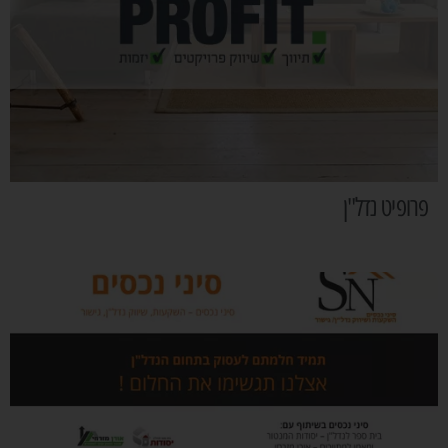
פרופיט נדל"ן