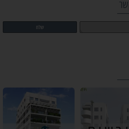
שר
שלח