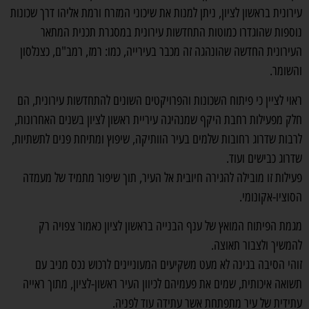
עירונית בראשון לציון, ניתן למנות את שיכוני המזרח ורמת אליהו דרך שכונות
נוספות שהוגדרו כמוטות התחדשות עירונית במסגרת תכנית המתאר
העירונית החדשה שהונהגה זה מכבר בעירייה, כמו: רמז, רמב"ם, כצנלסון
והשומר.
ראוי לציין כי פיתוח השכונות והפרויקטים השונים להתחדשות עירונית, הם
חלק מפעילות רחבת היקף שמנהיגה עיריית ראשון לציון בשנים האחרונות,
לרבות שדרוג רחובות שלמים בעיר הוותיקה, שיפוץ ומתיחת פנים לתשתיות,
שדרוג כבישים ועוד.
פעילות זו מובילה להגירה חיובית אל העיר, תוך שיפור מתמיד של מעמדה
הסוציו-אקונומי.
מגמת הפיתוח המואץ של ענף הבנייה בראשון לציון כאמור צפויה רק
להמשיך ולצבור תאוצה.
זוהי הסיבה בגינה לא מעט משקיעים המעוניינים לרכוש נכס מניב עם
תשואה איכותית, שמים את פעמיהם לכיוון העיר ראשון-לציון, מתוך ראייה
עתידית של עיר מתפתחת אשר עתידה עוד לפניה.