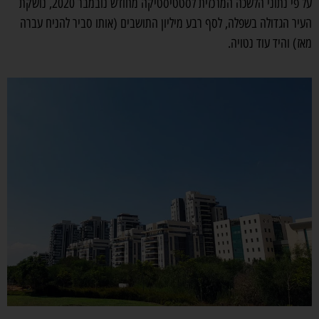
על פי נתוני הלשכה המרכזית לסטטיסטיקה מחודש נובמבר 2020, נושקת
העיר הגדולה בשפלה, לסף רבע מיליון התושבים (אותו סביר להניח עברה
מאז) והיד עוד נטויה.