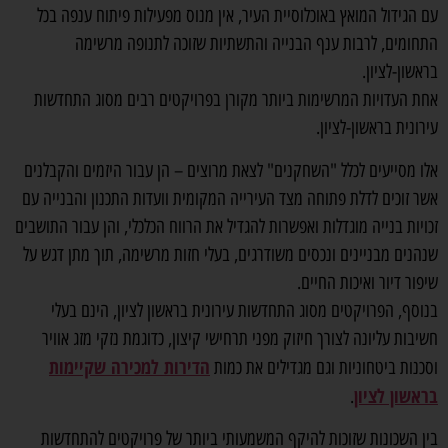
עם הגידול המואץ באוכלוסיית העיר, אין מנוס מפעילות פיתוח ענפה בכל
התחומים, לרבות ענף הבנייה והתשתיות שזוכה לתנופה מרשימה
בראשון-לציון.
אחת העדויות המרשימות ביותר מקורן בפרויקטים רבים מסוג התחדשות
עירונית בראשון-לציון.
אלו מסייעים לכלל "השחקנים" לצאת מרוצים – הן עבור היזמים והקבלנים
אשר זוכים לדלת פתוחה מצד העירייה המקומית וועדות התכנון והבנייה עם
זכויות בנייה מוגדלות ואפשרות להגדיל את הרווח הכלכלי, והן עבור התושבים
שנהנים מבניינים ונכסים משודרגים, בעלי חזות מרשימה, תוך מתן דגש על
שיפור דיור ואיכות החיים.
בנוסף, הפרויקטים מסוג התחדשות עירונית בראשון לציון, הינם בעלי
חשיבות עליונה לצורך חיזוק מפני תרחישי קיצון, כדוגמת נזקי מזג אוויר
הדירות למכירה שקיימות
וסכנות ביטחוניות וגם מגדילים את כמות
בראשון לציון
.
בין השכונות שזוכות להיקף המשמעותי ביותר של פרויקטים להתחדשות